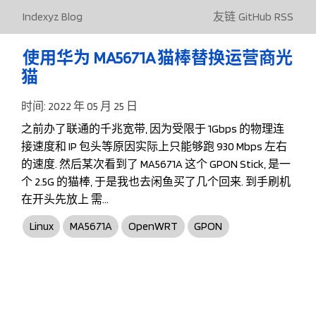
Indexyz Blog
友链
GitHub
RSS
使用华为 MA5671A 猫棒替换运营商光
猫
时间:
2022 年 05 月 25 日
之前办了联通的千兆宽带, 因为受限于 1Gbps 的物理连
接速度和 IP 包头等原因实际上只能够跑 930 Mbps 左右
的速度. 然后某次看到了 MA5671A 这个 GPON Stick, 是一
个 2.5G 的猫棒, 于是我也去闲鱼买了几个回来. 到手刷机
在开头先放上 需…
Linux
MA5671A
OpenWRT
GPON