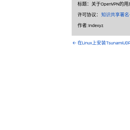
标题：
关于OpenVPN的
许可协议：
知识共享署名-
作者:
Indexyz
←
在Linux上安装Tsunami