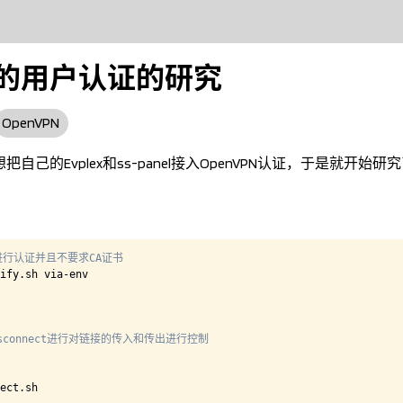
PN的用户认证的研究
OpenVPN
想把自己的Evplex和ss-panel接入OpenVPN认证，于是就开始研
h进行认证并且不要求CA证书
ify.sh via-env

isconnect进行对链接的传入和传出进行控制
ect.sh