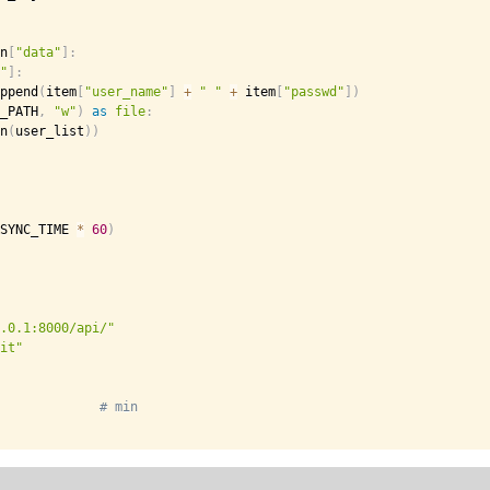
n
[
"data"
]
:
"
]
:
ppend
(
item
[
"user_name"
]
+
" "
+
 item
[
"passwd"
]
)
_PATH
,
"w"
)
as
file
:
n
(
user_list
)
)
SYNC_TIME 
*
60
)
.0.1:8000/api/"
it"
# min