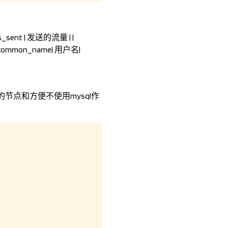
ytes_sent | 发送的流量 | |
 |$common_name| 用户名|
更多类型的节点和方便不使用mysql作