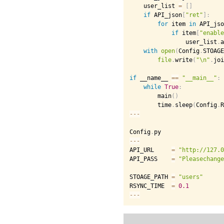
    user_list 
=
[
]
if
 API_json
[
"ret"
]
:
for
 item 
in
 API_jso
if
 item
[
"enable
                user_list
.
a
with
open
(
Config
.
STOAGE
file
.
write
(
"\n"
.
joi
if
 __name__ 
==
"__main__"
:
while
True
:
        main
(
)
        time
.
sleep
(
Config
.
R
-
-
-
Config
.
-
-
-
API_URL     
=
"http://127.0
API_PASS    
=
"Pleasechange
STOAGE_PATH 
=
"users"
RSYNC_TIME  
=
0.1
-
-
-