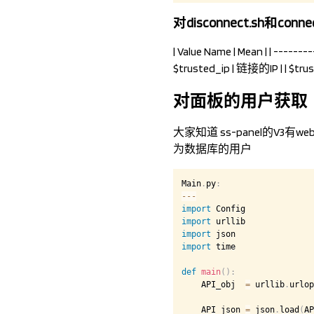
对disconnect.sh和con
| Value Name | Mean | | ----
$trusted_ip | 链接的IP | | $
对面板的用户获取
大家知道 ss-panel的V3有w
为数据库的用户
Main
.
py
:
-
-
-
import
import
import
import
 time

def
main
(
)
:
    API_obj  
=
 urllib
.
urlop
    API_json 
=
 json
.
load
(
AP