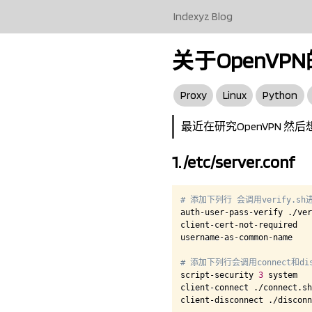
Indexyz Blog
关于OpenV
Proxy
Linux
Python
最近在研究OpenVPN 然后
1. /etc/server.conf
# 添加下列行 会调用verify.s
auth-user-pass-verify ./ver
client-cert-not-required

username-as-common-name

# 添加下列行会调用connect和d
script-security 
3
 system

client-connect ./connect.sh

client-disconnect ./disconn