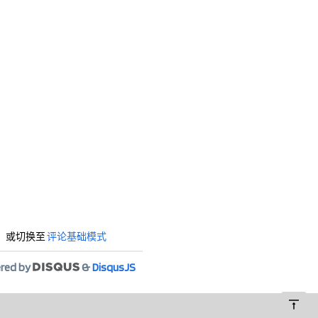
用代理，或切换至
评论基础模式
red by
&
DisqusJS