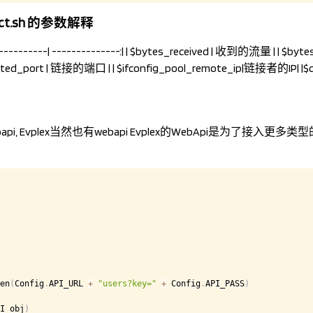
nect.sh 的参数解释
--------------| --------------:| | $bytes_received | 收到的流量 | | $b
trusted_port | 链接的端口 | | $ifconfig_pool_remote_ip|链接者的IP|
ebapi, Evplex当然也有webapi Evplex的WebApi是为了接入
en
(
Config
.
API_URL 
+
"users?key="
+
 Config
.
API_PASS
)
I_obj
)