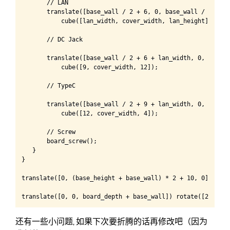
       // LAN

       translate([base_wall / 2 + 6, 0, base_wall / 2 + 4]
           cube([lan_width, cover_width, lan_height]);

       // DC Jack

       translate([base_wall / 2 + 6 + lan_width, 0, base_w
           cube([9, cover_width, 12]);

       // TypeC

       translate([base_wall / 2 + 9 + lan_width, 0, base_w
           cube([12, cover_width, 4]);

       // Screw

       board_screw();

   }

}

translate([0, (base_height + base_wall) * 2 + 10, 0]) rota
translate([0, 0, board_depth + base_wall]) rotate([270, 0,
还有一些小问题, 如果下次要折腾的话再修改吧（因为