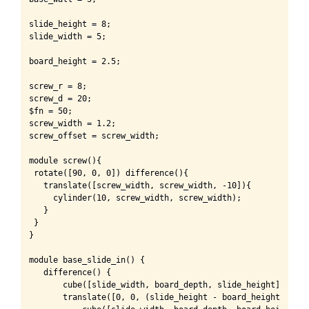
slide_height = 8;

slide_width = 5;

board_height = 2.5;

screw_r = 8;

screw_d = 20;

$fn = 50;

screw_width = 1.2;

screw_offset = screw_width;

module screw(){

 rotate([90, 0, 0]) difference(){

   translate([screw_width, screw_width, -10]){

     cylinder(10, screw_width, screw_width);

   }

 }

}

module base_slide_in() {

   difference() {

       cube([slide_width, board_depth, slide_height]);

       translate([0, 0, (slide_height - board_height) / 2]