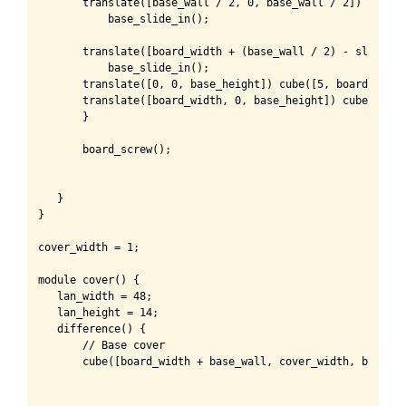
       translate([base_wall / 2, 0, base_wall / 2])

           base_slide_in();

       translate([board_width + (base_wall / 2) - slide_wi
           base_slide_in();

       translate([0, 0, base_height]) cube([5, board_depth
       translate([board_width, 0, base_height]) cube([5, b
       }

       board_screw();

   }

}

cover_width = 1;

module cover() {

   lan_width = 48;

   lan_height = 14;

   difference() {

       // Base cover

       cube([board_width + base_wall, cover_width, base_he