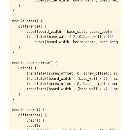
           cube([slide_width, board_depth, board_height]);

   }

}

module base() {

   difference() {

       cube([board_width + base_wall, board_depth + base_w
       translate([base_wall / 2, 0,base_wall / 2])

           cube([board_width, board_depth, base_height]);

   }

}

module board_screw() {

   union() {

       translate([screw_offset, 0, screw_offset]) screw();

       translate([board_width + (base_wall / 2) - screw_of
       translate([screw_offset, 0, base_height + screw_off
       translate([board_width + (base_wall / 2) - screw_of
   }

}

module board() {

   difference() {

       union() {

       base();
